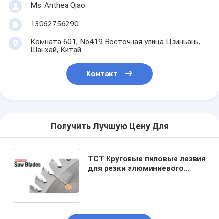
Ms. Anthea Qiao
13062756290
Комната 601, No419 Восточная улица Цзиньань,
Шанхай, Китай
Контакт
Получить Лучшую Цену Для
TCT Круговые пиловые лезвия
для резки алюминиевого
слитка и копорового слитка с
медными нитами от 660 мм
до 1800 мм