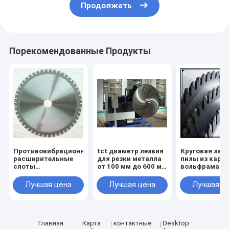
Продолжать
Порекомендованные Продукты
Противовибрационные
tct диаметр лезвия
Круговая лез
расширительные
для резки металла
пилы из карб
слоты
от 100 мм до 600 мм
вольфрама с
вольфрамового
корпус с низким
наконечнико
карбида с
уровнем шума
Круговая лез
Лучшая цена
Лучшая цена
Лучшая ц
наконечником TCT
лазерной резки
пилы TCT Лез
для гладкой и
пилы для цве
долговечной
металлов
работы
диаметром
Главная
Карта
контактные
Desktop