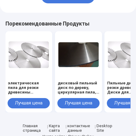
Порекомендованные Продукты
электрическая
дисковый пильный
Пильные диск
пила для резки
диск по дереву,
резки древес
древесины
циркулярная пила,
Диски для
Круговая пиловая
деревянный диск,
циркулярных 
лезвия размером от
отрезные диски по
без
Лучшая цена
Лучшая цена
Лучшая ц
ø 100 до 1200 мм
дереву, для дерева,
твердосплав
для дерева
диаметром от 100
напаек - ø 100
мм до 1200 мм
1200 мм - для
дерева
Главная
Карта
контактные
Desktop
страница
сайта
данные
Site