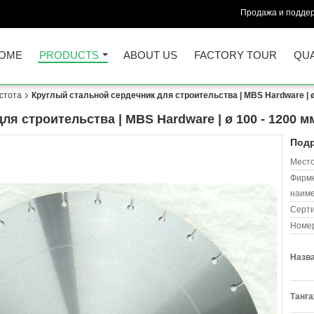
Продажа и поддер
OME
PRODUCTS
ABOUT US
FACTORY TOUR
QUA
стота
Круглый стальной сердечник для строительства | MBS Hardware | ø 
я строительства | MBS Hardware | ø 100 - 1200 м
Подр
Место
Фирм
наиме
Серт
Номер
Назва
Танга