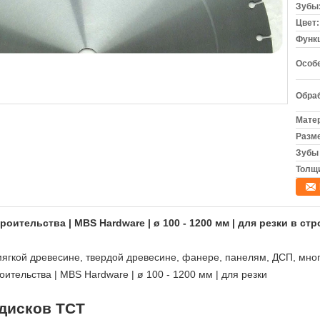
Зубы
Цвет:
Функ
Особ
Обраб
Матер
Разм
Зубы
Толщ
оительства | MBS Hardware | ø 100 - 1200 мм | для резки в ст
мягкой древесине, твердой древесине, фанере, панелям, ДСП, мног
 дисков TCT