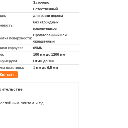
:
Заточено
Естественный
ция:
для резки дерева
без карбидных
енность:
наконечников
Промасленный или
отка поверхности:
окрашенный
иал корпуса:
65MN
ер:
100 мм до 1200 мм
 нумеруют:
От 40 до 160
ина пластины:
1 мм до 6,5 мм
Контакт
роительстве
ослойным плитам и т.д.