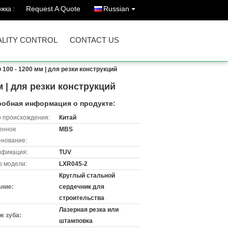
Request A Quote
Russian
жка :
LITY CONTROL
CONTACT US
100 - 1200 мм | для резки конструкций
м | для резки конструкций
обная информация о продукте:
 происхождения:
Китай
енное
MBS
нование:
ификация:
TUV
 модели:
LXR045-2
Круглый стальной
ние:
сердечник для
строительства
Лазерная резка или
ж зуба:
штамповка