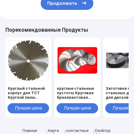
Продолжать
Порекомендованные Продукты
Круглый стальной
круглые стальные
Заготовки кр
корпус для TCT
пустоты Круговая
стальных дис
Круглой пилы
бриллиантовая
для дисковых
Размер 313 мм х 1,6
пила Пустая
TCT Размер 1
мм х 30 мм Z=24
вольфрамовая
x 2,0 мм x 30 
Лучшая цена
Лучшая цена
Лучшая ц
карбидная
Z=24
наконечник
Круговая пила
Пустая от
диаметра 230 мм до
Главная
Карта
контактные
Desktop
1200 мм