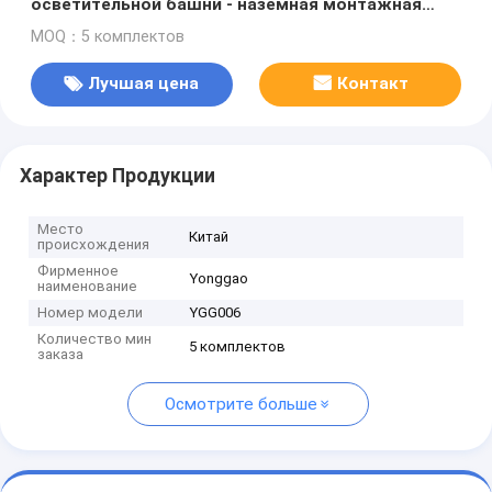
осветительной башни - наземная монтажная
треножная осветительная башня, 30-футовая
MOQ：5 комплектов
башня, светодиодная лампа
Лучшая цена
Контакт
Характер Продукции
Место
Китай
происхождения
Фирменное
Yonggao
наименование
Номер модели
YGG006
Количество мин
5 комплектов
заказа
Осмотрите больше