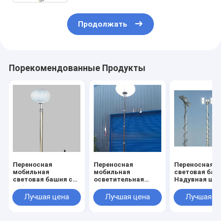
футовая башня, светодиодная
лампа
Продолжать
Порекомендованные Продукты
Переносная
Переносная
Переносная
мобильная
мобильная
световая баш
световая башня со
осветительная
Надувная ша
светодиодной
вышка на штативе
переносная
лампой 2*300 Вт
с надувным
световая баш
Лучшая цена
Лучшая цена
Лучшая ц
Аварийное
баллоном 6 м
футов,
электрическое
установленна
мобильное
штативе