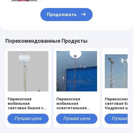
Продолжать
Порекомендованные Продукты
Переносная
Переносная
Переносная
мобильная
мобильная
световая баш
световая башня со
осветительная
Надувная ша
светодиодной
вышка на штативе
переносная
лампой 2*300 Вт
с надувным
световая баш
Лучшая цена
Лучшая цена
Лучшая ц
Аварийное
баллоном 6 м
футов,
электрическое
установленна
мобильное
штативе