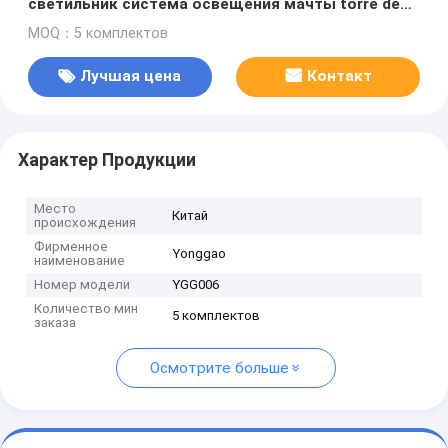
светильник система освещения мачты torre de
luz portátil 6m портативная осветительная
MOQ：5 комплектов
вышка
Лучшая цена
Контакт
Характер Продукции
Место
Китай
происхождения
Фирменное
Yonggao
наименование
Номер модели
YGG006
Количество мин
5 комплектов
заказа
Осмотрите больше