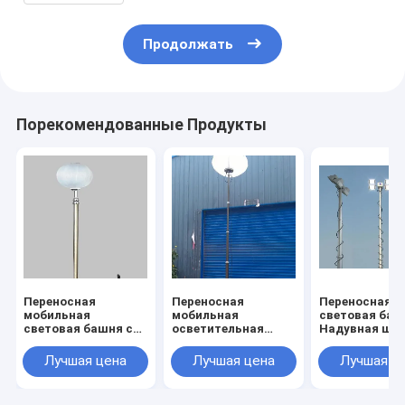
световая башня
Продолжать
Порекомендованные Продукты
Переносная
Переносная
Переносная
мобильная
мобильная
световая баш
световая башня со
осветительная
Надувная ша
светодиодной
вышка на штативе
переносная
лампой 2*300 Вт
с надувным
световая баш
Лучшая цена
Лучшая цена
Лучшая ц
Аварийное
баллоном 6 м
футов,
электрическое
установленна
мобильное
штативе