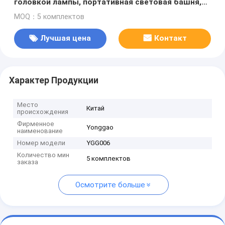
головкой лампы, портативная световая башня,
осветительная лебедка, высота подъема 6
MOQ：5 комплектов
метров, портативная световая башня
Лучшая цена
Контакт
Характер Продукции
Место
Китай
происхождения
Фирменное
Yonggao
наименование
Номер модели
YGG006
Количество мин
5 комплектов
заказа
Осмотрите больше