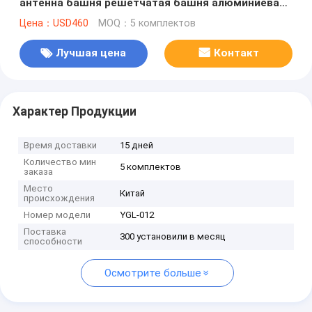
антенна башня решетчатая башня алюминиевая
башня легкий вес портативные 8 секций
Цена：USD460
MOQ：5 комплектов
Лучшая цена
Контакт
Характер Продукции
Время доставки
15 дней
Количество мин
5 комплектов
заказа
Место
Китай
происхождения
Номер модели
YGL-012
Поставка
300 установили в месяц
способности
Осмотрите больше