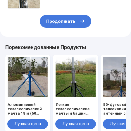
секций
Продолжать
Порекомендованные Продукты
Алюминиевый
Легкие
50-футовый
телескопический
телескопические
телескопичес
мачта 18 м (60
мачты и башни
антенный сто
футов) Легкий
Портативные
толкает
портативный
мачты и столбы
телескопичес
Лучшая цена
Лучшая цена
Лучшая ц
коленчатый столб -
антенн Аппарат
столб трипод
MBS Hardware
MBS
метровая