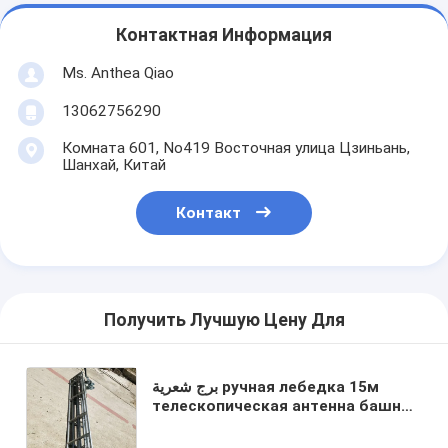
Контактная Информация
Ms. Anthea Qiao
13062756290
Комната 601, No419 Восточная улица Цзиньань,
Шанхай, Китай
Контакт
Получить Лучшую Цену Для
برج شعرية ручная лебедка 15м
телескопическая антенна башня
решетчатая башня алюминиевая
башня легкий вес портативные 8