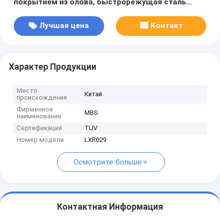
покрытием из олова, быстрорежущая сталь
(HSS), для резки металлических труб и профилей
Лучшая цена
Контакт
Характер Продукции
Место
Китай
происхождения
Фирменное
MBS
наименование
Сертификация
TUV
Номер модели
LXR029
Осмотрите больше
Контактная Информация