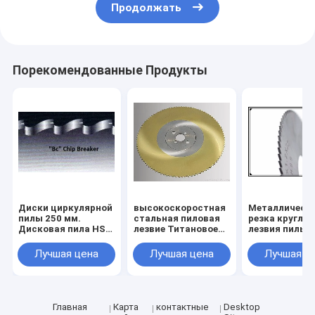
Продолжать
Порекомендованные Продукты
Диски циркулярной
высокоскоростная
Металлическ
пилы 250 мм.
стальная пиловая
резка круглой
Дисковая пила HSS
лезвие Титановое
лезвия пилы
для металла
карбонитно-
Тиновое покр
диаметром от 175
нитридное
HSS Круглой 
Лучшая цена
Лучшая цена
Лучшая ц
мм до 550 мм
покрытие HSS
пилы
Круговая пиловая
Металлическ
лезвие 315 x 40 x 2,5
трубы и труб
Z=240
резка круглой
лезвии пилы
Главная
Карта
контактные
Desktop