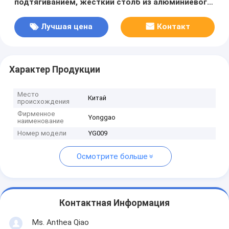
подтягиванием, жесткий столб из алюминиевого
сплава 6063 с беспроводным управлением
панорамной головкой
Лучшая цена
Контакт
Характер Продукции
Место
Китай
происхождения
Фирменное
Yonggao
наименование
Номер модели
YG009
Осмотрите больше
Контактная Информация
Ms. Anthea Qiao