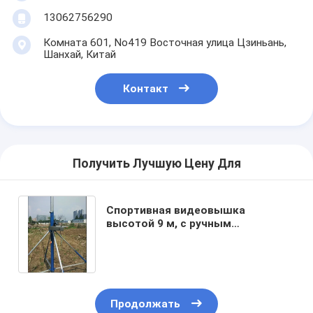
13062756290
Комната 601, No419 Восточная улица Цзиньань,
Шанхай, Китай
Контакт
Получить Лучшую Цену Для
Спортивная видеовышка
высотой 9 м, с ручным
подтягиванием, жесткий столб из
алюминиевого сплава 6063 с
беспроводным управлением
панорамной головкой
Продолжать