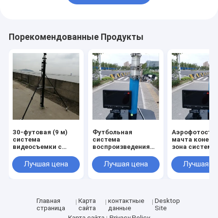
Порекомендованные Продукты
30-футовая (9 м)
Футбольная
Аэрофотосъе
система
система
мачта конечн
видеосъемки с
воспроизведения
зона система
камерой для зоны
30 футов
камеры высот
приземления,
портативная
м с 10-дюйм
Лучшая цена
Лучшая цена
Лучшая ц
спортивная
камера концовой
ЖК-экраном
система, шест,
зоны
портативный
новый дизайн
Телескопические
четырехногий
видеосистемы
штатив
высотой 9 метров
Главная
Карта
контактные
Desktop
страница
сайта
данные
Site
Карта сайта
Privacy Policy