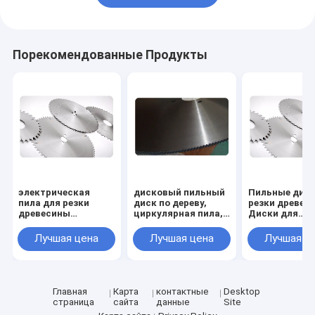
Порекомендованные Продукты
электрическая
дисковый пильный
Пильные диск
пила для резки
диск по дереву,
резки древес
древесины
циркулярная пила,
Диски для
Круговая пиловая
деревянный диск,
циркулярных 
лезвия размером от
отрезные диски по
без
Лучшая цена
Лучшая цена
Лучшая ц
ø 100 до 1200 мм
дереву, для дерева,
твердосплав
для дерева
диаметром от 100
напаек - ø 100
мм до 1200 мм
1200 мм - для
дерева
Главная
Карта
контактные
Desktop
страница
сайта
данные
Site