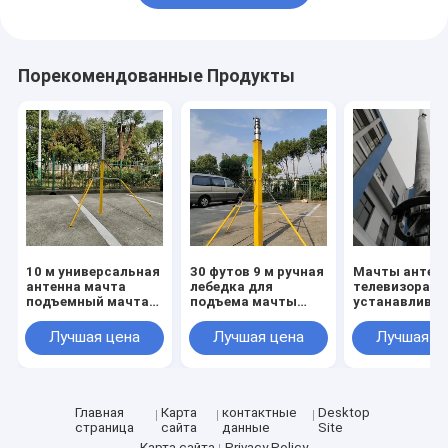
Порекомендованные Продукты
10 м универсальная
30 футов 9 м ручная
Мачты антен
антенна мачта
лебедка для
телевизора А
подъемный мачта
подъема мачты
устанавливае
столб
транспортного
вручную
телескопический
средства
подталкиват
Лучшая цена
Лучшая цена
Лучшая ц
легкий антенна
телескопическая
вверх
мачта столб с
антенная мачта со
телескопичес
штативом
стальной
антенна мачт
пластиной
столб 9M 30ft
подставкой
Главная
Карта
контактные
Desktop
портативная
страница
сайта
данные
Site
Карта сайта
Privacy Policy