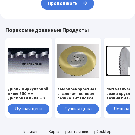
Продолжать
Порекомендованные Продукты
Диски циркулярной
высокоскоростная
Металлическ
пилы 250 мм.
стальная пиловая
резка круглой
Дисковая пила HSS
лезвие Титановое
лезвия пилы
для металла
карбонитно-
Тиновое покр
диаметром от 175
нитридное
HSS Круглой 
Лучшая цена
Лучшая цена
Лучшая ц
мм до 550 мм
покрытие HSS
пилы
Круговая пиловая
Металлическ
лезвие 315 x 40 x 2,5
трубы и труб
Z=240
резка круглой
лезвии пилы
Главная
Карта
контактные
Desktop