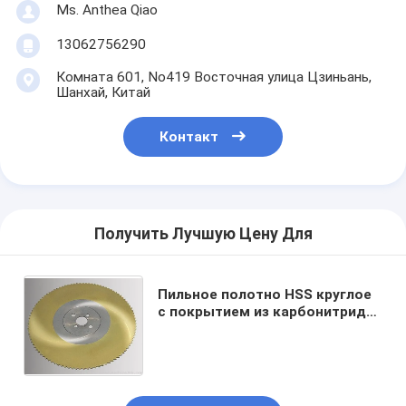
Ms. Anthea Qiao
13062756290
Комната 601, No419 Восточная улица Цзиньань,
Шанхай, Китай
Контакт
Получить Лучшую Цену Для
Пильное полотно HSS круглое
с покрытием из карбонитрида
титана (бронзовый цвет) 525
мм x 50 мм x 3,5 мм Z=410