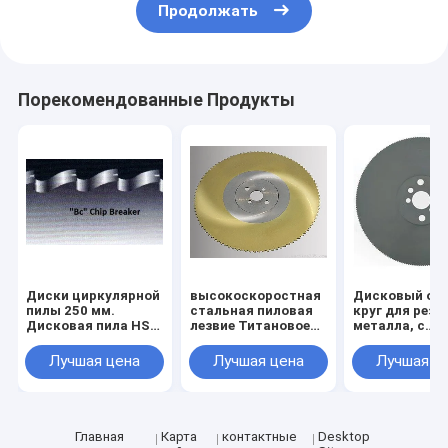
Продолжать
Порекомендованные Продукты
Диски циркулярной
высокоскоростная
Дисковый от
пилы 250 мм.
стальная пиловая
круг для резк
Дисковая пила HSS
лезвие Титановое
металла, с
для металла
карбонитно-
покрытием из
диаметром от 175
нитридное
олова,
Лучшая цена
Лучшая цена
Лучшая ц
мм до 550 мм
покрытие HSS
быстрорежу
Круговая пиловая
сталь (HSS), 
лезвие 315 x 40 x 2,5
резки
Z=240
металлическ
труб и профи
Главная
Карта
контактные
Desktop