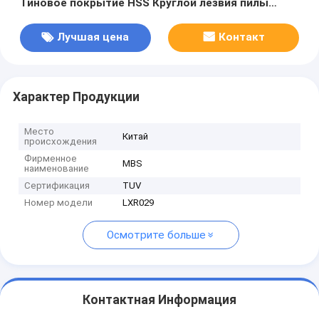
Тиновое покрытие HSS Круглой лезвия пилы
Металлические трубы и трубы резка круглой
лезвии пилы
Лучшая цена
Контакт
Характер Продукции
Место
Китай
происхождения
Фирменное
MBS
наименование
Сертификация
TUV
Номер модели
LXR029
Осмотрите больше
Контактная Информация