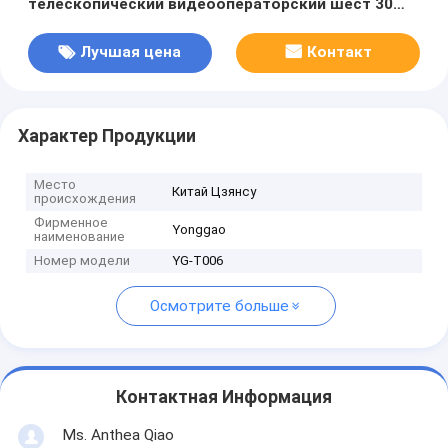
телескопический видеооператорский шест 30
футов
Лучшая цена
Контакт
Характер Продукции
Место
Китай Цзянсу
происхождения
Фирменное
Yonggao
наименование
Номер модели
YG-T006
Осмотрите больше
Контактная Информация
Ms. Anthea Qiao