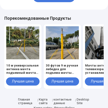
Порекомендованные Продукты
10 м универсальная
30 футов 9 м ручная
Мачты антен
антенна мачта
лебедка для
телевизора А
подъемный мачта
подъема мачты
устанавливае
столб
транспортного
вручную
телескопический
средства
подталкиват
Лучшая цена
Лучшая цена
Лучшая ц
легкий антенна
телескопическая
вверх
мачта столб с
антенная мачта со
телескопичес
штативом
стальной
антенна мачт
пластиной
столб 9M 30ft
подставкой
Главная
Карта
контактные
Desktop
портативная
страница
сайта
данные
Site
Карта сайта
Privacy Policy