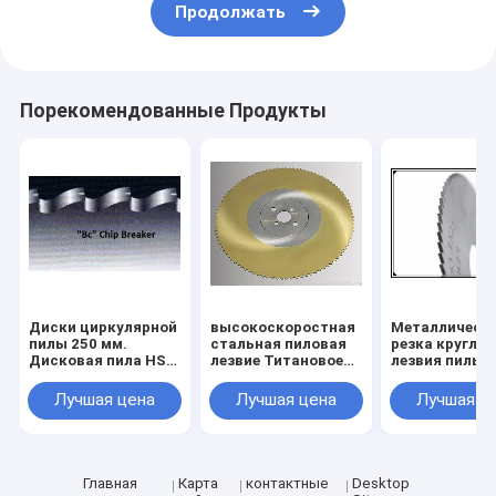
Продолжать
Порекомендованные Продукты
Диски циркулярной
высокоскоростная
Металлическ
пилы 250 мм.
стальная пиловая
резка круглой
Дисковая пила HSS
лезвие Титановое
лезвия пилы
для металла
карбонитно-
Тиновое покр
диаметром от 175
нитридное
HSS Круглой 
Лучшая цена
Лучшая цена
Лучшая ц
мм до 550 мм
покрытие HSS
пилы
Круговая пиловая
Металлическ
лезвие 315 x 40 x 2,5
трубы и труб
Z=240
резка круглой
лезвии пилы
Главная
Карта
контактные
Desktop