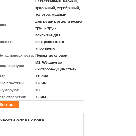
Естественный, черный,
красочный, серебряный,
золотой, медный
для резки металлических
ция:
труб и труб
покрытие для
енность:
поверхностного
упрочнения
отка поверхности:
Покрытие оловом
M2, W9, другие
иал корпуса:
быстрорежущие стали
етр:
315mm
ина пластины:
1.6 мм
 нумеруют:
300
тр отверстия:
32 мм
Контакт
рхности олова олова