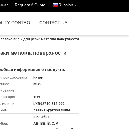
Request A Quote
Russian
жка :
LITY CONTROL
CONTACT US
 лезвие пилы для резки металла поверхности
зки металла поверхности
обная информация о продукте:
 происхождения:
Китай
енное
MBS
нование:
ификация:
TUV
 модели:
LXR02710-315-002
ние:
лезвия круглой пилы
:
с или без
убов:
АВ, ВВ, В, С, А