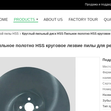
Продажа и поддер
OME
PRODUCTS
ABOUT US
FACTORY TOUR
QUA
лой пилы HSS
Круглый пильный диск HSS Пильное полотно HSS круговое
льное полотно HSS круговое лезвие пилы для ре
Подр
Место
Фирм
наиме
Серт
Номер
Назва
Зубы
Тип з