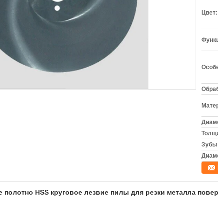
Цвет:
Функ
Особ
Обраб
Матер
Диам
Толщ
Зубы
Диаме
 полотно HSS круговое лезвие пилы для резки металла пове