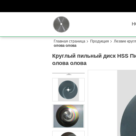
H
Главная страница
Продукция
Лезвие круг
олова олова
Круглый пильный диск HSS Пи
олова олова