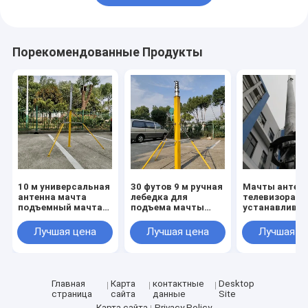
Порекомендованные Продукты
10 м универсальная
30 футов 9 м ручная
Мачты антен
антенна мачта
лебедка для
телевизора А
подъемный мачта
подъема мачты
устанавливае
столб
транспортного
вручную
телескопический
средства
подталкиват
Лучшая цена
Лучшая цена
Лучшая ц
легкий антенна
телескопическая
вверх
мачта столб с
антенная мачта со
телескопичес
штативом
стальной
антенна мачт
пластиной
столб 9M 30ft
подставкой
Главная
Карта
контактные
Desktop
портативная
страница
сайта
данные
Site
Карта сайта
Privacy Policy