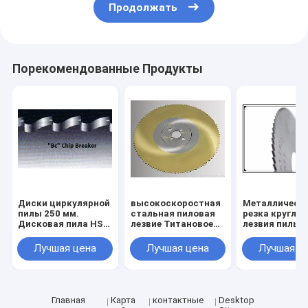
Продолжать
Порекомендованные Продукты
Диски циркулярной
высокоскоростная
Металлическ
пилы 250 мм.
стальная пиловая
резка круглой
Дисковая пила HSS
лезвие Титановое
лезвия пилы
для металла
карбонитно-
Тиновое покр
диаметром от 175
нитридное
HSS Круглой 
Лучшая цена
Лучшая цена
Лучшая ц
мм до 550 мм
покрытие HSS
пилы
Круговая пиловая
Металлическ
лезвие 315 x 40 x 2,5
трубы и труб
Z=240
резка круглой
лезвии пилы
Главная
Карта
контактные
Desktop