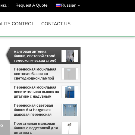
Request A Quote
Russian
жка :
LITY CONTROL
CONTACT US
мачтовая антенна
башни, световой столб
телескопический столб
портативный
коленчатый
Переносная мобильная
световая башня со
светодиодной лампой
2*300 Вт Аварийное
Переносная мобильная
электрическое
осветительная вышка на
мобильное солнечное
штативе с надувным
освещение 24 В
баллоном 6 м
Переносная световая
башня 6 м Надувная
шаровая переносная
световая башня 20
ой
футов, установленная
Портативная маяковая
на штативе
башня с подставкой для
ние
штатива с