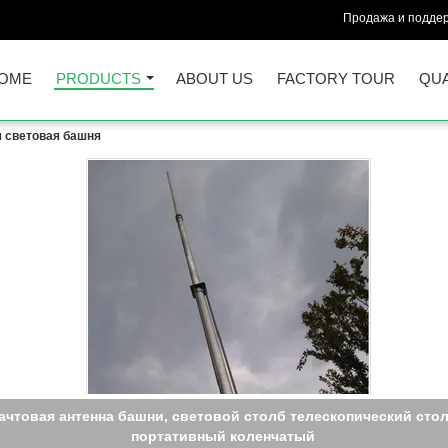
Продажа и поддер
OME
PRODUCTS
ABOUT US
FACTORY TOUR
QUA
 световая башня
ереносная мобильная световая башня со светодиодной ламп
00 Вт Аварийное электрическое мобильное солнечное освеще