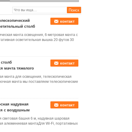
светодиодным
светильником 2*300 Вт.
елескопический
контакт
ветительный столб
ическая мачта освещения, 6-метровая мачта с
тативная осветительная вышка 20 футов 30
 столб
контакт
я мачта тяжелого
ая мачта для освещения, телескопическая
прочная мачта мы поставляем телескопические
осная надувная
контакт
ня с воздушным
я световая башня 6 м, надувная шаровая
ая алюминиевая мачтаДля Wi-Fi, портативных