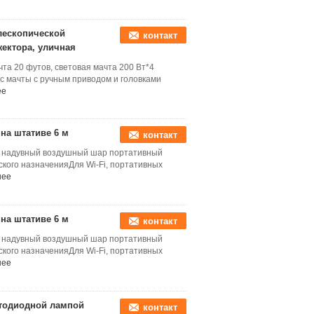
елескопической
контакт
жектора, уличная
та 20 футов, световая мачта 200 Вт*4
с мачты с ручным приводом и головками
ее
на штативе 6 м
контакт
м надувный воздушный шар портативный
кого назначенияДля Wi-Fi, портативных
нее
на штативе 6 м
контакт
м надувный воздушный шар портативный
кого назначенияДля Wi-Fi, портативных
нее
етодиодной лампой
контакт