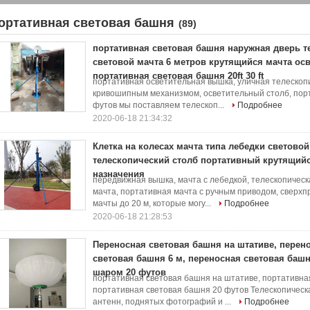
24 В
ортативная световая башня
(89)
портативная световая башня наружная дверь т
световой мачта 6 метров крутящийся мачта ос
портативная световая башня 20ft 30 ft
портативная осветительная вышка, уличная телескоп
кривошипным механизмом, осветительный столб, пор
футов мы поставляем телескоп...
Подробнее
2020-06-18 21:34:32
Клетка на колесах мачта типа лебедки световой
телескопический столб портативный крутящийс
назначения
передвижная вышка, мачта с лебедкой, телескопическ
мачта, портативная мачта с ручным приводом, сверх
мачты до 20 м, которые могу...
Подробнее
2020-06-18 21:28:53
Переносная световая башня на штативе, перен
световая башня 6 м, переносная световая баш
шаром 20 футов
портативная световая башня на штативе, портативна
портативная световая башня 20 футов Телескопическ
антенн, поднятых фотографий и ...
Подробнее