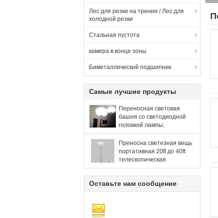
Лес для резки на трении / Лес для
П
холодной резки
Стальная пустота
камера в конце зоны
Биметаллический подшипник
Самые лучшие продукты
Переносная световая
башня со светодиодной
головкой лампы,
портативная световая
башня, осветительная
Преносна светезная вещь
лебедка, высота подъема
портативная 20ft до 40ft
6 метров, портативная
телескопическая
световая башня
алюминиевая мачта
световая башня 6m
Оставьте нам сообщение
мобильный штатив мачты
лебедки до 800W