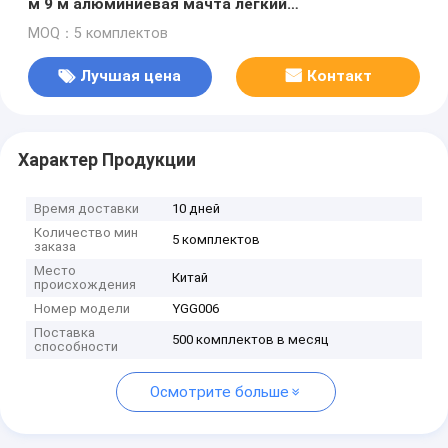
м 9 м алюминиевая мачта легкий
телескопический столб ручной подъем или
MOQ：5 комплектов
подъем с помощью лебедки
Лучшая цена
Контакт
Характер Продукции
Время доставки
10 дней
Количество мин
5 комплектов
заказа
Место
Китай
происхождения
Номер модели
YGG006
Поставка
500 комплектов в месяц
способности
Осмотрите больше