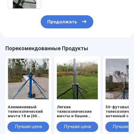
с помощью лебедки
Продолжать
Порекомендованные Продукты
Алюминиевый
Легкие
50-футовый
телескопический
телескопические
телескопичес
мачта 18 м (60
мачты и башни
антенный сто
футов) Легкий
Портативные
толкает
портативный
мачты и столбы
телескопичес
Лучшая цена
Лучшая цена
Лучшая ц
коленчатый столб -
антенн Аппарат
столб трипод
MBS Hardware
MBS
метровая