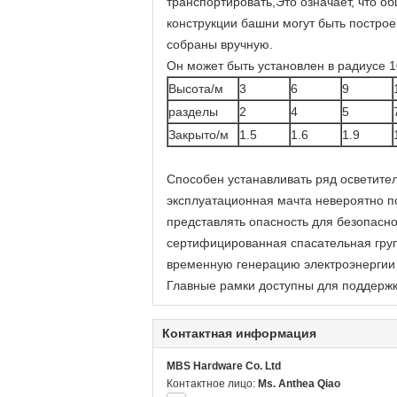
транспортировать,Это означает, что 
конструкции башни могут быть постр
собраны вручную.
Он может быть установлен в радиусе 1
Высота/м
3
6
9
разделы
2
4
5
Закрыто/м
1.5
1.6
1.9
Способен устанавливать ряд осветите
эксплуатационная мачта невероятно 
представлять опасность для безопасн
сертифицированная спасательная груп
временную генерацию электроэнергии 
Главные рамки доступны для поддержк
Контактная информация
MBS Hardware Co. Ltd
Контактное лицо:
Ms. Anthea Qiao