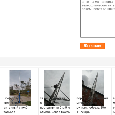
50-футовый
телескопическая
портативная антенна
т
телескопический
антенная мачта
мачта штативная
м
антенный столб
портативная 6 м 9 м
ручная лебедка 30м
т
толкает
алюминиевая мачта
11 секций
б