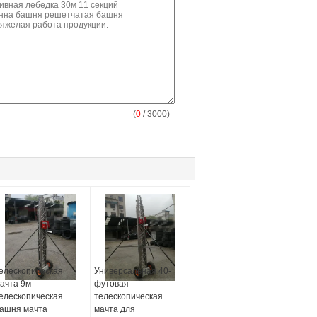
(
0
/ 3000)
елескопическая
Универсальная 40-
ачта 9м
футовая
елескопическая
телескопическая
ашня мачта
мачта для