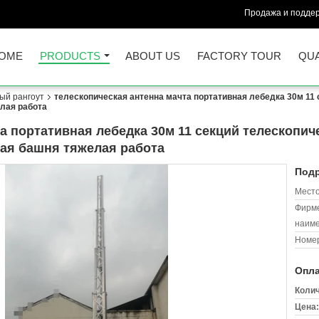
Продажа и поддер
OME
PRODUCTS
ABOUT US
FACTORY TOUR
QUA
ый рангоут
телескопическая антенна мачта портативная лебедка 30м 11
лая работа
а портативная лебедка 30м 11 секций телескопич
ая башня тяжелая работа
Подр
Место
Фирм
наиме
Номер
Опла
Колич
Цена: