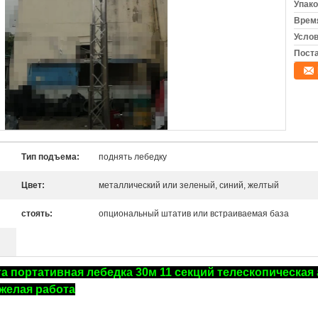
Упако
Время
Услов
Поста
Тип подъема:
поднять лебедку
Цвет:
металлический или зеленый, синий, желтый
стоять:
опциональный штатив или встраиваемая база
а портативная лебедка 30м 11 секций телескопическая
желая работа