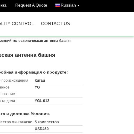
Request A Quote
Russian
жка :
LITY CONTROL
CONTACT US
 секций телескопическая антенна башня
еская антенна башня
обная информация о продукте:
 происхождения:
Китай
енное
YG
нование:
 модели:
YGL-012
та и доставка Условия:
ество мин заказа:
5 комплектов
USD460