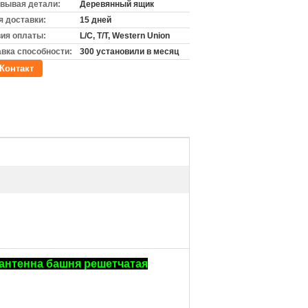
вывая детали:
Деревянный ящик
 доставки:
15 дней
ия оплаты:
L/C, T/T, Western Union
вка способности:
300 установили в месяц
Контакт
 антенна башня решетчатая