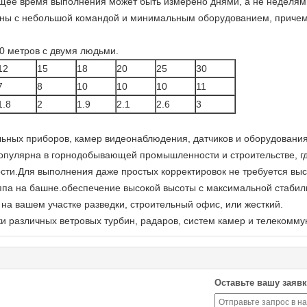
общее время выполнения может быть измерено днями, а не неделям
оены с небольшой командой и минимальным оборудованием, приче
0 метров с двумя людьми.
12
15
18
20
25
30
7
8
10
10
10
11
1.8
2
1.9
2.1
2.6
3
льных приборов, камер видеонаблюдения, датчиков и оборудован
популярна в горнодобывающей промышленности и строительстве, г
ости.Для выполнения даже простых корректировок не требуется вы
па на башне.обеспечение высокой высоты с максимальной стабил
на вашем участке разведки, строительный офис, или жесткий.
и различных ветровых турбин, радаров, систем камер и телекомм
Оставьте вашу заявк