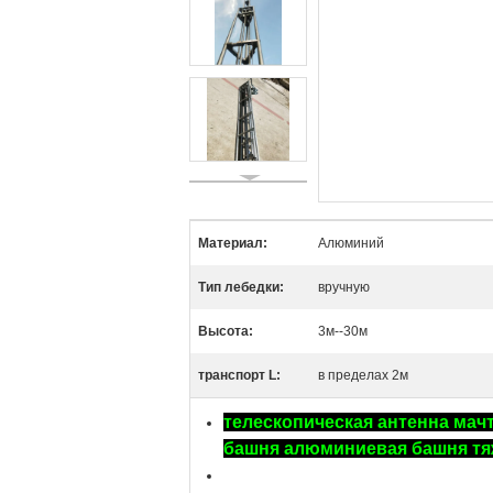
Материал:
Алюминий
Тип лебедки:
вручную
Высота:
3м--30м
транспорт L:
в пределах 2м
телескопическая антенна мачт
башня алюминиевая башня тя