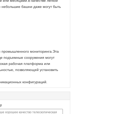
и или месяцами.В качестве легкой
м небольшие башни даже могут быть
ия промышленного мониторинга.Эта
де подъемные сооружения могут
сокая рабочая платформа или
ьностью, позволяющей установить
уникационных конфигураций.
у