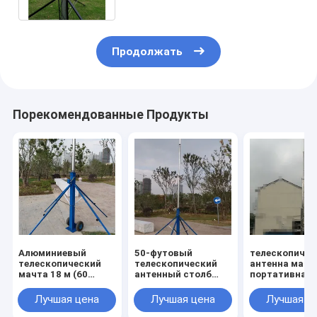
Продолжать
Порекомендованные Продукты
Алюминиевый
50-футовый
телескопичес
телескопический
телескопический
антенна мачт
мачта 18 м (60
антенный столб
портативная
футов) Легкий
толкает
лебедка 30м 
портативный
телескопический
секций
Лучшая цена
Лучшая цена
Лучшая ц
коленчатый столб -
столб трипод 15-
телескопичес
MBS Hardware
метровая
антенна башн