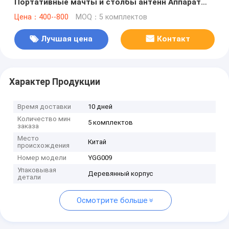
Портативные мачты и столбы антенн Аппарат
MBS
Цена：400--800
MOQ：5 комплектов
Лучшая цена
Контакт
Характер Продукции
Время доставки
10 дней
Количество мин
5 комплектов
заказа
Место
Китай
происхождения
Номер модели
YGG009
Упаковывая
Деревянный корпус
детали
Осмотрите больше